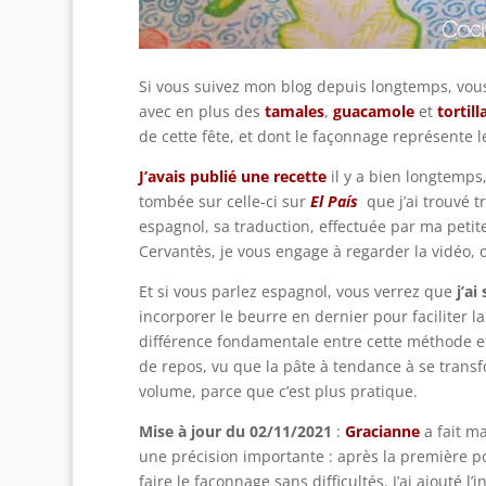
Si vous suivez mon blog depuis longtemps, vou
avec en plus des
tamales
,
guacamole
et
tortill
de cette fête, et dont le façonnage représente l
J’avais publié une recette
il y a bien longtemps, 
tombée sur celle-ci sur
El País
que j’ai trouvé t
espagnol, sa traduction, effectuée par ma peti
Cervantès, je vous engage à regarder la vidéo, 
Et si vous parlez espagnol, vous verrez que
j’ai
incorporer le beurre en dernier pour faciliter la
différence fondamentale entre cette méthode et 
de repos, vu que la pâte à tendance à se transf
volume, parce que c’est plus pratique.
Mise à jour du 02/11/2021
:
Gracianne
a fait m
une précision importante : après la première po
faire le façonnage sans difficultés. J’ai ajouté l