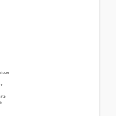
aisser
ier
pâte
de
e