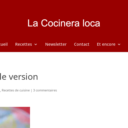
ueil
Recettes
Newsletter
Contact
Et encore
le version
,
Recettes de cuisine
|
3 commentaires