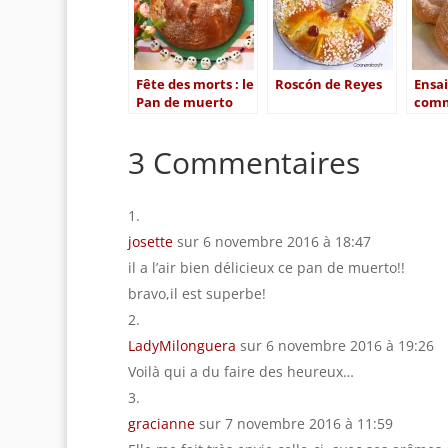
Fête des morts : le
Roscón de Reyes
Ensa
Pan de muerto
comm
mexicain
Majo
Worl
3 Commentaires
josette
sur 6 novembre 2016 à 18:47
il a l’air bien délicieux ce pan de muerto!!
bravo,il est superbe!
LadyMilonguera
sur 6 novembre 2016 à 19:26
Voilà qui a du faire des heureux…
gracianne
sur 7 novembre 2016 à 11:59