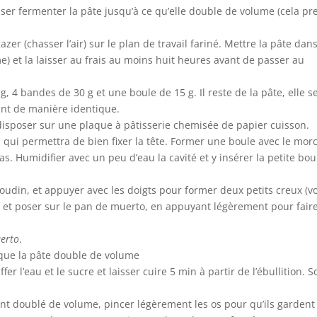
isser fermenter la pâte jusqu’à ce qu’elle double de volume (cela pr
zer (chasser l’air) sur le plan de travail fariné. Mettre la pâte dan
e) et la laisser au frais au moins huit heures avant de passer au
, 4 bandes de 30 g et une boule de 15 g. Il reste de la pâte, elle s
ant de manière identique.
disposer sur une plaque à pâtisserie chemisée de papier cuisson.
, qui permettra de bien fixer la tête. Former une boule avec le mor
as. Humidifier avec un peu d’eau la cavité et y insérer la petite bou
oudin, et appuyer avec les doigts pour former deux petits creux (vo
s et poser sur le pan de muerto, en appuyant légèrement pour fair
erto
.
 que la pâte double de volume
r l’eau et le sucre et laisser cuire 5 min à partir de l’ébullition. So
nt doublé de volume, pincer légèrement les os pour qu’ils gardent