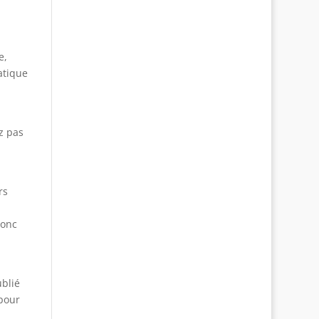
e,
atique
z pas
rs
donc
ublié
 pour