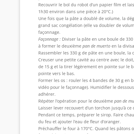
Recouvrir le bol du robot d’un papier film et la
1h30 environ dans une pièce à 20°C.)
Une fois que la pâte a doublé de volume, la déga
grand sac congélation (elle va doubler de volum
façonnage.
Façonnage :
Diviser la pâte en une boule de 330 g
à former le deuxième
pan de muerto
en la divis
Rassembler les 330 g de pâte en une boule, la 
Creuser une petite cavité au centre avec le doit
de 15 g et la tirer légèrement en pointe sur le b
pointe vers le bas.
Former les os : rouler les 4 bandes de 30 g en b
vidéo pour le façonnage). Humidifier le dessou
adhérer.
Répéter l’opération pour le deuxième
pan de mu
Laisser lever recouvert d’un torchon jusqu’à ce
Pendant ce temps, préparer le sirop. Faire chauffe
du feu et ajouter l’eau de fleur d’oranger.
Préchauffer le four à 170°C. Quand les pâtons o