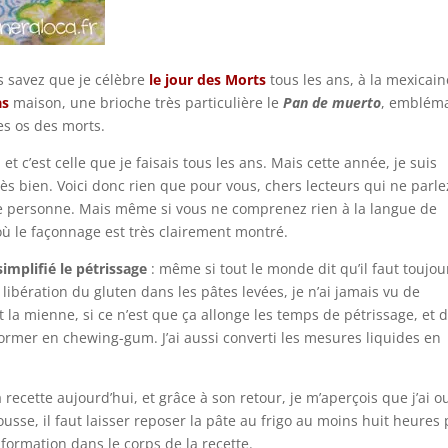
s savez que je célèbre
le jour des Morts
tous les ans, à la mexicain
as
maison, une brioche très particulière le
Pan de muerto
, emblém
es os des morts.
et c’est celle que je faisais tous les ans. Mais cette année, je suis
rès bien. Voici donc rien que pour vous, chers lecteurs qui ne parle
te personne. Mais même si vous ne comprenez rien à la langue de
où le façonnage est très clairement montré.
 simplifié le pétrissage
: même si tout le monde dit qu’il faut toujou
 libération du gluten dans les pâtes levées, je n’ai jamais vu de
la mienne, si ce n’est que ça allonge les temps de pétrissage, et 
ormer en chewing-gum. J’ai aussi converti les mesures liquides en
a recette aujourd’hui, et grâce à son retour, je m’aperçois que j’ai o
usse, il faut laisser reposer la pâte au frigo au moins huit heures
’information dans le corps de la recette.