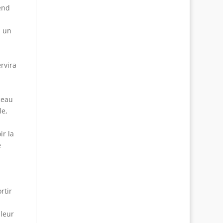
end
s un
ervira
ceau
le,
ir la
e
rtir
 leur