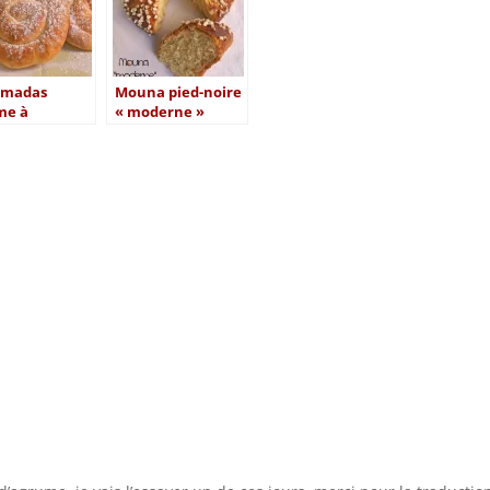
imadas
Mouna pied-noire
e à
« moderne »
rque pour le
d Bread Day