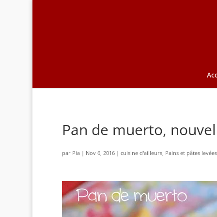
Acc
Pan de muerto, nouvel
par
Pia
|
Nov 6, 2016
|
cuisine d'ailleurs
,
Pains et pâtes levées