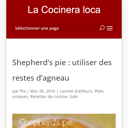
Sélectionner une page
Shepherd’s pie : utiliser des
restes d’agneau
par
Pia
|
Mar 28, 2016
|
cuisine d'ailleurs
,
Plats
uniques
,
Recettes de cuisine
,
Salé