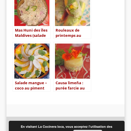
Mas Huni des îles
Rouleaux de
Maldives (salade
printemps au
au thon et noix de
saumon fumé,
coco)
mangue et avocat
Salade mangue –
Causa limeña :
coco au piment
purée farcie au
thon et à l’avocat
Contact
Droits d’auteur
A propos
En visitant La Cocinera loca, vous acceptez l'utilisation des