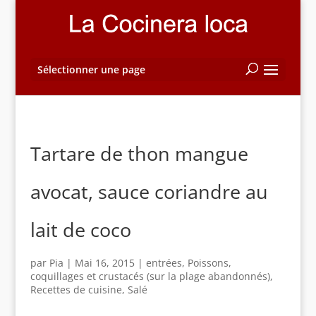
Sélectionner une page
Tartare de thon mangue
avocat, sauce coriandre au
lait de coco
par
Pia
|
Mai 16, 2015
|
entrées
,
Poissons,
coquillages et crustacés (sur la plage abandonnés)
,
Recettes de cuisine
,
Salé