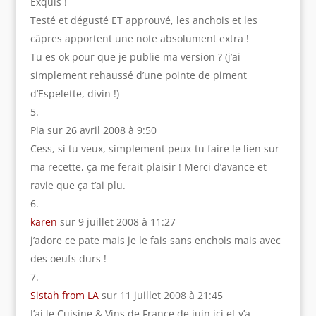
Exquis !
Testé et dégusté ET approuvé, les anchois et les
câpres apportent une note absolument extra !
Tu es ok pour que je publie ma version ? (j’ai
simplement rehaussé d’une pointe de piment
d’Espelette, divin !)
Pia
sur 26 avril 2008 à 9:50
Cess, si tu veux, simplement peux-tu faire le lien sur
ma recette, ça me ferait plaisir ! Merci d’avance et
ravie que ça t’ai plu.
karen
sur 9 juillet 2008 à 11:27
j’adore ce pate mais je le fais sans enchois mais avec
des oeufs durs !
Sistah from LA
sur 11 juillet 2008 à 21:45
J’ai le Cuisine & Vins de France de juin ici et y’a