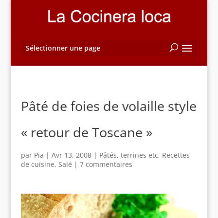
Sélectionner une page
Pâté de foies de volaille style
« retour de Toscane »
par
Pia
|
Avr 13, 2008
|
Pâtés, terrines etc
,
Recettes
de cuisine
,
Salé
|
7 commentaires