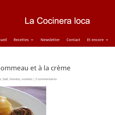
ueil
Recettes
Newsletter
Contact
Et encore
 pommeau et à la crème
e
,
Salé
,
Viandes
,
volailles
|
5 commentaires