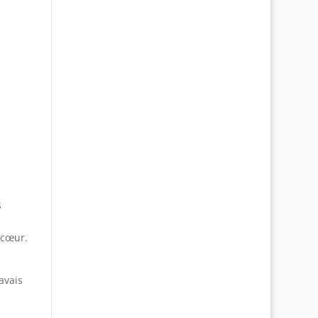
s
 cœur.
’avais