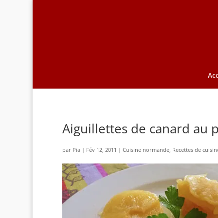
Acc
Aiguillettes de canard au
par
Pia
|
Fév 12, 2011
|
Cuisine normande
,
Recettes de cuisin