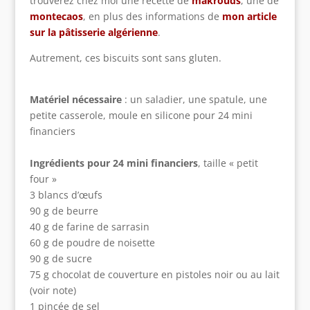
trouverez chez moi une recette de
makrouds
, une de
montecaos
, en plus des informations de
mon article
sur la pâtisserie algérienne
.
Autrement, ces biscuits sont sans gluten.
Matériel nécessaire
: un saladier, une spatule, une
petite casserole, moule en silicone pour 24 mini
financiers
Ingrédients pour 24 mini financiers
, taille « petit
four »
3 blancs d’œufs
90 g de beurre
40 g de farine de sarrasin
60 g de poudre de noisette
90 g de sucre
75 g chocolat de couverture en pistoles noir ou au lait
(voir note)
1 pincée de sel