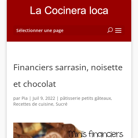
Sélectionner une page
Financiers sarrasin, noisette
et chocolat
par
Pia
|
Juil 9, 2022
|
pâtisserie petits gâteaux
,
Recettes de cuisine
,
Sucré