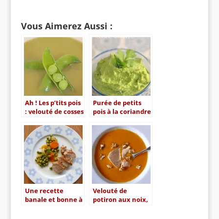
Vous Aimerez Aussi :
Ah ! Les p’tits pois
Purée de petits
: velouté de cosses
pois à la coriandre
de petits pois
et à la menthe
Une recette
Velouté de
banale et bonne à
potiron aux noix,
la fois : filet
copeaux de foie
mignon, petits
gras