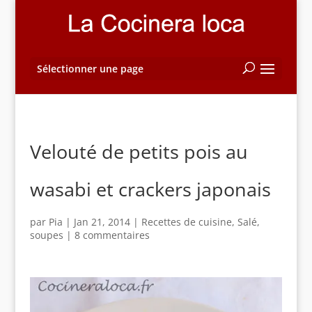
Sélectionner une page
Velouté de petits pois au
wasabi et crackers japonais
par
Pia
|
Jan 21, 2014
|
Recettes de cuisine
,
Salé
,
soupes
|
8 commentaires