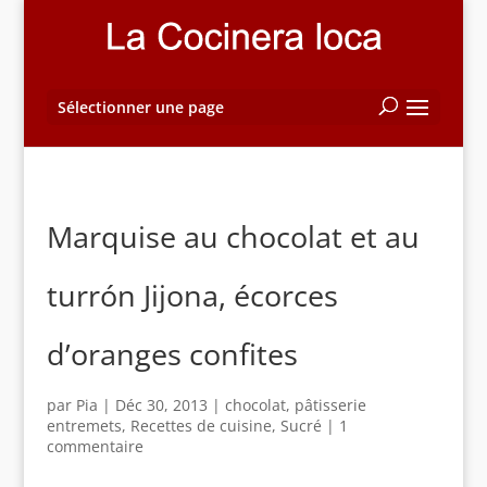
Sélectionner une page
Marquise au chocolat et au
turrón Jijona, écorces
d’oranges confites
par
Pia
|
Déc 30, 2013
|
chocolat
,
pâtisserie
entremets
,
Recettes de cuisine
,
Sucré
|
1
commentaire