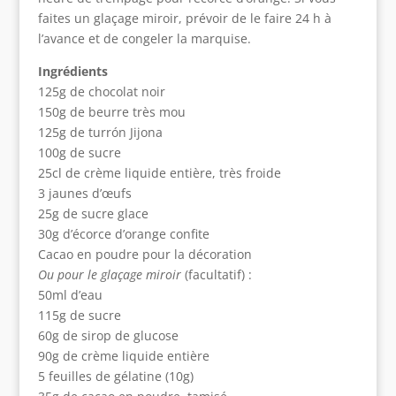
faites un glaçage miroir, prévoir de le faire 24 h à
l’avance et de congeler la marquise.
Ingrédients
125g de chocolat noir
150g de beurre très mou
125g de turrón Jijona
100g de sucre
25cl de crème liquide entière, très froide
3 jaunes d’œufs
25g de sucre glace
30g d’écorce d’orange confite
Cacao en poudre pour la décoration
Ou pour le glaçage miroir
(facultatif) :
50ml d’eau
115g de sucre
60g de sirop de glucose
90g de crème liquide entière
5 feuilles de gélatine (10g)