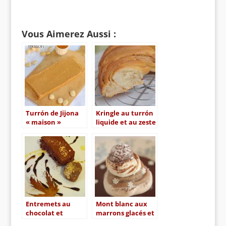
Vous Aimerez Aussi :
Turrón de Jijona
Kringle au turrón
« maison »
liquide et au zeste
d’orange
Entremets au
Mont blanc aux
chocolat et
marrons glacés et
marrons glacés, la
au chocolat