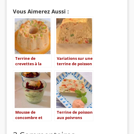
Vous Aimerez Aussi :
Terrine de
Variations sur une
crevettes à la
terrine de poisson
bisque de homard
Mousse de
Terrine de poisson
concombre et
aux poivrons
haddock mariné,
rouges et au
betterave crue
basilic