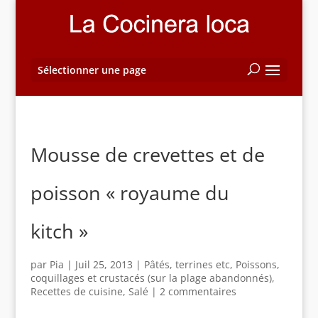
Sélectionner une page
Mousse de crevettes et de
poisson « royaume du
kitch »
par
Pia
|
Juil 25, 2013
|
Pâtés, terrines etc
,
Poissons,
coquillages et crustacés (sur la plage abandonnés)
,
Recettes de cuisine
,
Salé
|
2 commentaires