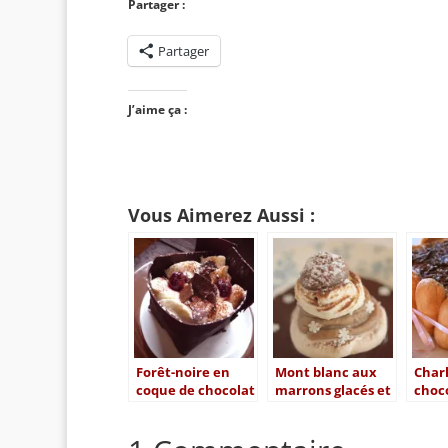
Partager :
Partager
J’aime ça :
Vous Aimerez Aussi :
Forêt-noire en
Mont blanc aux
Charl
coque de chocolat
marrons glacés et
choco
au chocolat
choco