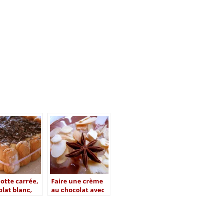
otte carrée,
Faire une crème
lat blanc,
au chocolat avec
lat noir
juste 2
ingrédients, qui
dit mieux ?