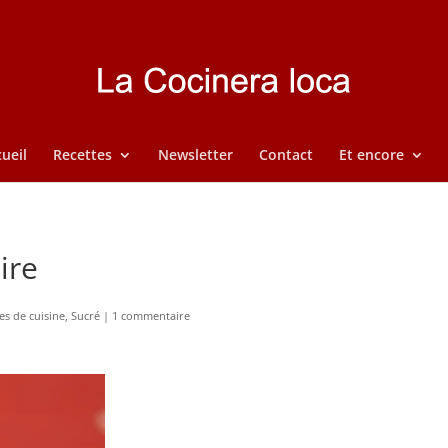
ueil
Recettes
Newsletter
Contact
Et encore
ire
es de cuisine
,
Sucré
|
1 commentaire