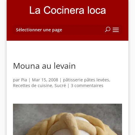
Sélectionner une page
Mouna au levain
par
Pia
|
Mar 15, 2008
|
pâtisserie pâtes levées
,
Recettes de cuisine
,
Sucré
|
3 commentaires