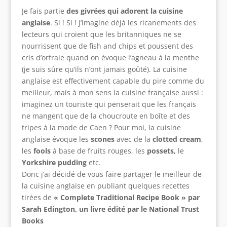
Je fais partie
des givrées qui adorent la cuisine
anglaise
. Si ! Si ! J’imagine déjà les ricanements des
lecteurs qui croient que les britanniques ne se
nourrissent que de fish and chips et poussent des
cris d’orfraie quand on évoque l’agneau à la menthe
(je suis sûre qu’ils n’ont jamais goûté). La cuisine
anglaise est effectivement capable du pire comme du
meilleur, mais à mon sens la cuisine française aussi :
imaginez un touriste qui penserait que les français
ne mangent que de la choucroute en boîte et des
tripes à la mode de Caen ? Pour moi, la cuisine
anglaise évoque les
scones
avec de la
clotted cream
,
les
fools
à base de fruits rouges, les
possets,
le
Yorkshire pudding
etc.
Donc j’ai décidé de vous faire partager le meilleur de
la cuisine anglaise en publiant quelques recettes
tirées de
« Complete Traditional Recipe Book » par
Sarah Edington, un livre édité par le National Trust
Books