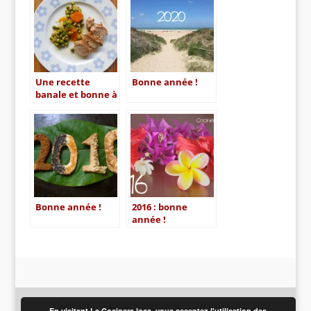
Une recette
Bonne année !
banale et bonne à
la fois : filet
mignon, petits
pois – carottes !
Bonne année !
2016 : bonne
année !
Contact
Droits d’auteur
A propos
En visitant La Cocinera loca, vous acceptez l'utilisation des