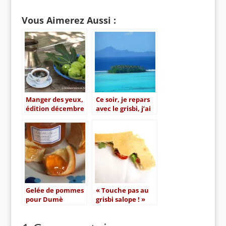
Vous Aimerez Aussi :
Manger des yeux,
Ce soir, je repars
édition décembre
avec le grisbi, j’ai
2010, sur le thème
gagné le concours
du café
« Manger des
yeux »
Gelée de pommes
« Touche pas au
pour Dumè
grisbi salope ! »