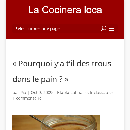
Sélectionner une page
« Pourquoi y’a t’il des trous
dans le pain ? »
par
Pia
|
Oct 9, 2009
|
Blabla culinaire
,
Inclassables
|
1 commentaire