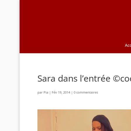
Acc
Sara dans l’entrée ©co
par
Pia
|
Fév 19, 2014
|
0 commentaires