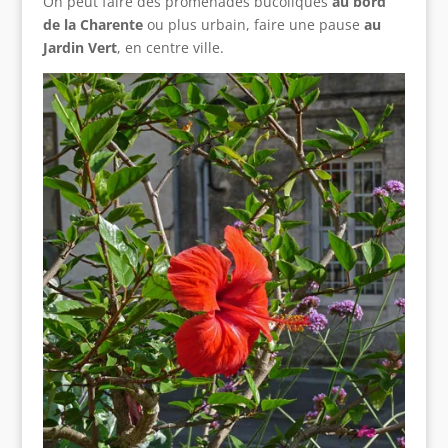
On peut faire des promenades bucoliques
au bord
de la Charente
ou plus urbain, faire une pause
au
Jardin Vert
, en centre ville.