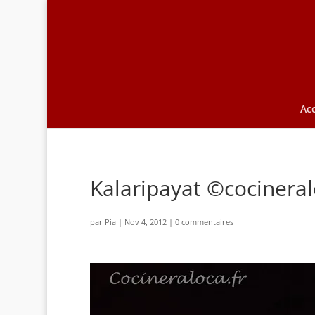
Acc
Kalaripayat ©cocineral
par
Pia
|
Nov 4, 2012
|
0 commentaires