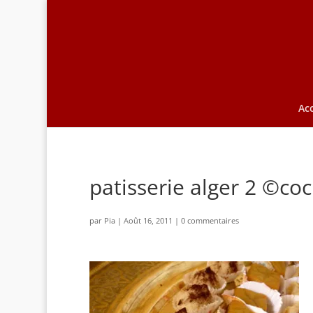
Acc
patisserie alger 2 ©coc
par
Pia
|
Août 16, 2011
|
0 commentaires