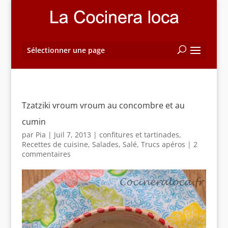
Sélectionner une page
Tzatziki vroum vroum au concombre et au
cumin
par
Pia
|
Juil 7, 2013
|
confitures et tartinades
,
Recettes de cuisine
,
Salades
,
Salé
,
Trucs apéros
|
2
commentaires