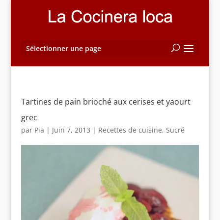
Sélectionner une page
Tartines de pain brioché aux cerises et yaourt
grec
par
Pia
|
Juin 7, 2013
|
Recettes de cuisine
,
Sucré