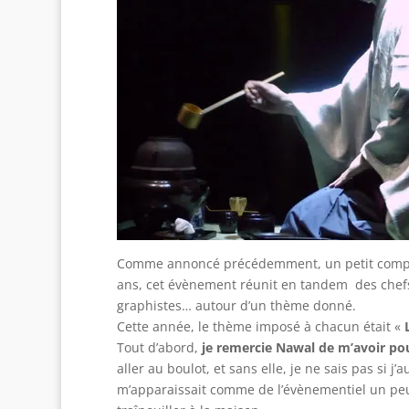
Comme annoncé précédemment, un petit comp
ans, cet évènement réunit en tandem des chefs c
graphistes… autour d’un thème donné.
Cette année, le thème imposé à chacun était «
Tout d’abord,
je remercie Nawal de m’avoir pou
aller au boulot, et sans elle, je ne sais pas si j
m’apparaissait comme de l’évènementiel un peu b