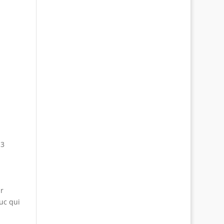
 3
r
ruc qui