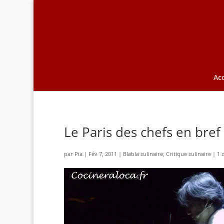
Acc
Le Paris des chefs en bref
par
Pia
|
Fév 7, 2011
|
Blabla culinaire
,
Critique culinaire
|
1 