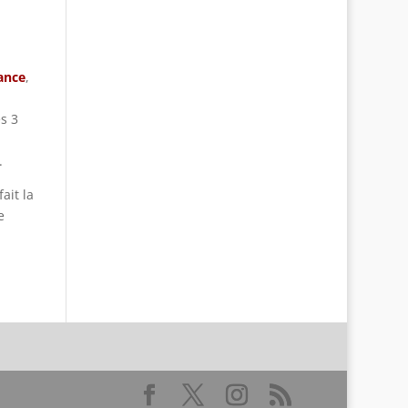
ance
,
s 3
.
ait la
e