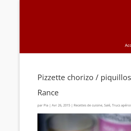
Acc
Pizzette chorizo / piquillo
Rance
par
Pia
|
Avr 26, 2015
|
Recettes de cuisine
,
Salé
,
Trucs apéro