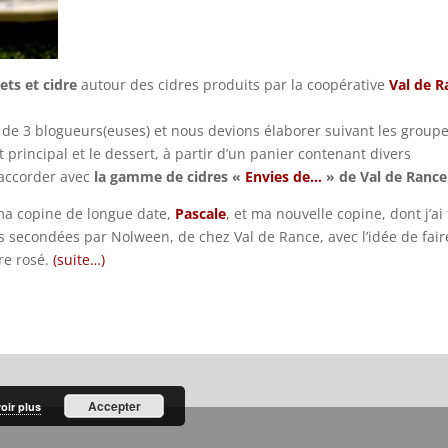
ets et cidre
autour des cidres produits par la coopérative
Val de R
s de 3 blogueurs(euses) et nous devions élaborer suivant les groupe
at principal et le dessert, à partir d’un panier contenant divers
’accorder avec
la gamme de cidres «
Envies de…
» de Val de Rance
ma copine de longue date,
Pascale
, et ma nouvelle copine, dont j’ai f
s secondées par Nolween, de chez Val de Rance, avec l’idée de fair
dre rosé.
(suite…)
Accepter
oir plus