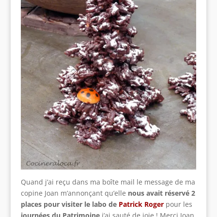
Quand j’ai reçu dans ma boîte mail le message de ma
copine Joan m’annonçant qu’elle
nous avait réservé 2
places pour visiter le labo de
Patrick Roger
pour les
journées du Patrimoine
j’ai sauté de joie ! Merci Joan