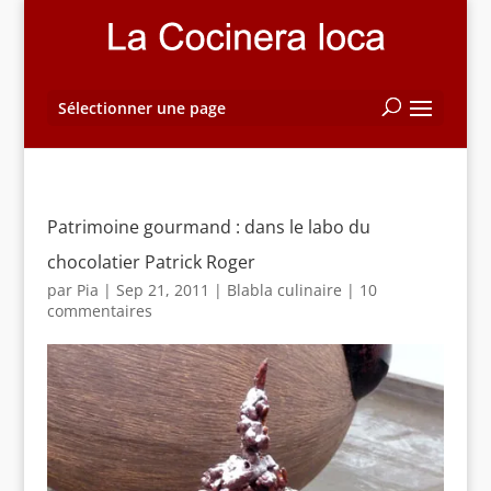
Sélectionner une page
Patrimoine gourmand : dans le labo du
chocolatier Patrick Roger
par
Pia
|
Sep 21, 2011
|
Blabla culinaire
|
10
commentaires