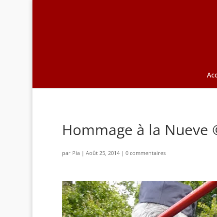
Acc
Hommage à la Nueve ©
par
Pia
|
Août 25, 2014
|
0 commentaires