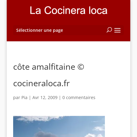
Sélectionner une page
côte amalfitaine ©
cocineraloca.fr
par
Pia
|
Avr 12, 2009
|
0 commentaires